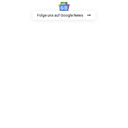
Folge uns auf Google News