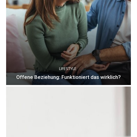
LIFESTYLE
Offene Beziehung: Funktioniert das wirklich?