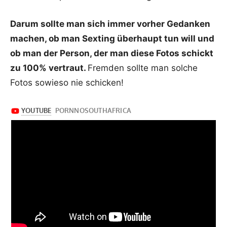
Darum sollte man sich immer vorher Gedanken
machen, ob man Sexting überhaupt tun will und
ob man der Person, der man diese Fotos schickt
zu 100% vertraut.
Fremden sollte man solche
Fotos sowieso nie schicken!