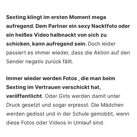
Sexting klingt im ersten Moment mega
aufregend. Dem Partner ein sexy Nacktfoto oder
ein heißes Video halbnackt von sich zu
schicken, kann aufregend sein.
Doch leider
passiert es immer wieder, dass die Aktion auf den
Sender negativ zurück fällt.
Immer wieder werden Fotos , die man beim
Sexting im Vertrauen verschickt hat,
veröffentlicht
. Oder Girls werden damit unter
Druck gesetzt und sogar erpresst. Die Mädchen
werden gedisst und in der Schule gemobbt, wenn
diese Fotos oder Videos in Umlauf sind.