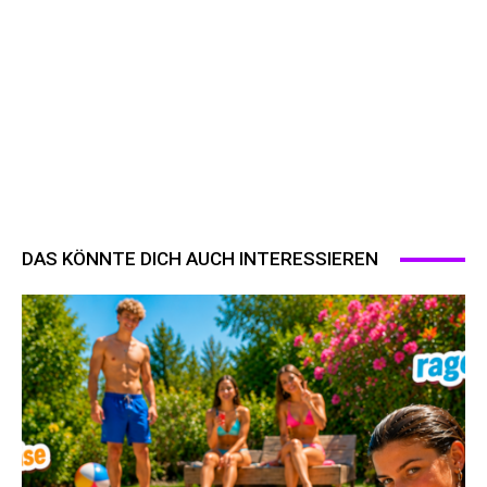
DAS KÖNNTE DICH AUCH INTERESSIEREN