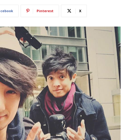
acebook
Pinterest
X