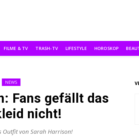
FILME & TV
TRASH-TV
LIFESTYLE
HOROSKOP
BEAU
NEWS
V
: Fans gefällt das
leid nicht!
as Outfit von Sarah Harrison!