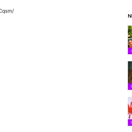
fCqsm/
N