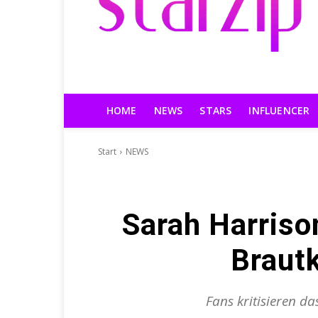
HOME
NEWS
STARS
INFLUENCER
Start
NEWS
Sarah Harrison
Brautk
Fans kritisieren d