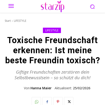
Start
LIFESTYLE
LIFESTYLE
Toxische Freundschaft
erkennen: Ist meine
beste Freundin toxisch?
Giftige Freundschaften zerstören dein
Selbstbewusstsein – so schützt du dich!
Von
Hanna Maier
Aktualisiert:
25/02/2026