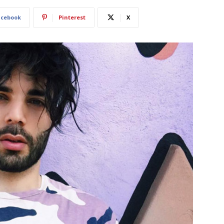
acebook
Pinterest
X