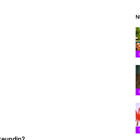
N
reundin?