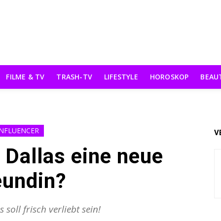
FILME & TV
TRASH-TV
LIFESTYLE
HOROSKOP
BEAU
INFLUENCER
V
Dallas eine neue
eundin?
soll frisch verliebt sein!