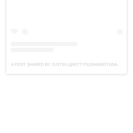
A POST SHARED BY JUSTIN (@KITTYSUSHIANDTUNA)
ON
SE