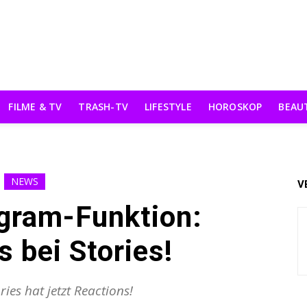
FILME & TV
TRASH-TV
LIFESTYLE
HOROSKOP
BEAU
NEWS
V
gram-Funktion:
 bei Stories!
ies hat jetzt Reactions!