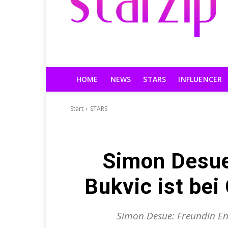
HOME
NEWS
STARS
INFLUENCER
Start
STARS
Simon Desue
Bukvic ist be
Simon Desue: Freundin Eni