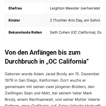
Ehefrau
Leighton Meester (verheiratet sei
Kinder
2 (Tochter Arlo Day, ein Sohn)
Bekannteste Rollen
Seth Cohen (
OC California
), Dave
Von den Anfängen bis zum
Durchbruch in „OC California“
Geboren wurde Adam Jared Brody am 15. Dezember
1979 in San Diego, Kalifornien. Dort wuchs er
gemeinsam mit seinen zwei jüngeren Brüdern, den
Zwillingen Sean und Matt, bei seinem Vater Mark
Brody, einem Rechtsanwalt, und seiner Mutter Valerie
Siefman, einer Grafikerin, auf. Seine jüdische Herkunft