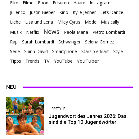
Film
Filme
Food
Frisuren
Haare
Instagram
Julienco
Justin Bieber
Kino
Kylie Jenner
Lets Dance
Liebe
Lisa und Lena
Miley Cyrus
Mode
Musically
News
Musik
Netflix
Paola Maria
Pietro Lombardi
Rap
Sarah Lombardi
Schwanger
Selena Gomez
Serie
Shirin David
Smartphone
Starzip erklärt
Style
TV
YouTuber
Tipps
Trends
YouTube
NEU
LIFESTYLE
Jugendwort des Jahres 2026: Das
sind die Top 10 Jugendwörter!