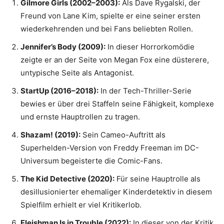
Gilmore Girls (2002–2003):
Als Dave Rygalski, der
Freund von Lane Kim, spielte er eine seiner ersten
wiederkehrenden und bei Fans beliebten Rollen.
Jennifer’s Body (2009):
In dieser Horrorkomödie
zeigte er an der Seite von Megan Fox eine düsterere,
untypische Seite als Antagonist.
StartUp (2016–2018):
In der Tech-Thriller-Serie
bewies er über drei Staffeln seine Fähigkeit, komplexe
und ernste Hauptrollen zu tragen.
Shazam! (2019):
Sein Cameo-Auftritt als
Superhelden-Version von Freddy Freeman im DC-
Universum begeisterte die Comic-Fans.
The Kid Detective (2020):
Für seine Hauptrolle als
desillusionierter ehemaliger Kinderdetektiv in diesem
Spielfilm erhielt er viel Kritikerlob.
Fleishman Is in Trouble (2022):
In dieser von der Kritik