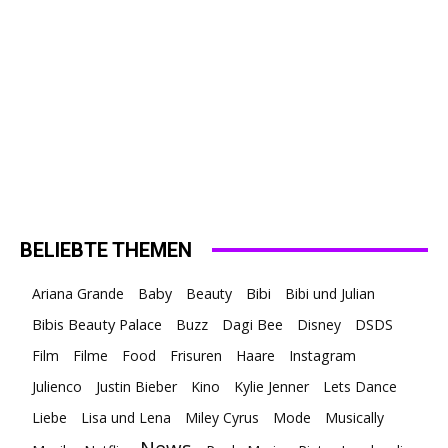
BELIEBTE THEMEN
Ariana Grande
Baby
Beauty
Bibi
Bibi und Julian
Bibis Beauty Palace
Buzz
Dagi Bee
Disney
DSDS
Film
Filme
Food
Frisuren
Haare
Instagram
Julienco
Justin Bieber
Kino
Kylie Jenner
Lets Dance
Liebe
Lisa und Lena
Miley Cyrus
Mode
Musically