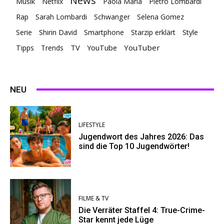
News
Musik
Netflix
Paola Maria
Pietro Lombardi
Rap
Sarah Lombardi
Schwanger
Selena Gomez
Serie
Shirin David
Smartphone
Starzip erklärt
Style
TV
YouTuber
Tipps
Trends
YouTube
NEU
LIFESTYLE
Jugendwort des Jahres 2026: Das
sind die Top 10 Jugendwörter!
FILME & TV
Die Verräter Staffel 4: True-Crime-
Star kennt jede Lüge