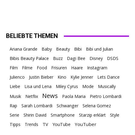
BELIEBTE THEMEN
Ariana Grande
Baby
Beauty
Bibi
Bibi und Julian
Bibis Beauty Palace
Buzz
Dagi Bee
Disney
DSDS
Film
Filme
Food
Frisuren
Haare
Instagram
Julienco
Justin Bieber
Kino
Kylie Jenner
Lets Dance
Liebe
Lisa und Lena
Miley Cyrus
Mode
Musically
News
Musik
Netflix
Paola Maria
Pietro Lombardi
Rap
Sarah Lombardi
Schwanger
Selena Gomez
Serie
Shirin David
Smartphone
Starzip erklärt
Style
TV
YouTuber
Tipps
Trends
YouTube