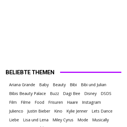
BELIEBTE THEMEN
Ariana Grande
Baby
Beauty
Bibi
Bibi und Julian
Bibis Beauty Palace
Buzz
Dagi Bee
Disney
DSDS
Film
Filme
Food
Frisuren
Haare
Instagram
Julienco
Justin Bieber
Kino
Kylie Jenner
Lets Dance
Liebe
Lisa und Lena
Miley Cyrus
Mode
Musically