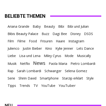
BELIEBTE THEMEN
Ariana Grande
Baby
Beauty
Bibi
Bibi und Julian
Bibis Beauty Palace
Buzz
Dagi Bee
Disney
DSDS
Film
Filme
Food
Frisuren
Haare
Instagram
Julienco
Justin Bieber
Kino
Kylie Jenner
Lets Dance
Liebe
Lisa und Lena
Miley Cyrus
Mode
Musically
News
Musik
Netflix
Paola Maria
Pietro Lombardi
Rap
Sarah Lombardi
Schwanger
Selena Gomez
Serie
Shirin David
Smartphone
Starzip erklärt
Style
TV
YouTuber
Tipps
Trends
YouTube
NEU