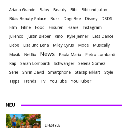
Ariana Grande
Baby
Beauty
Bibi
Bibi und Julian
Bibis Beauty Palace
Buzz
Dagi Bee
Disney
DSDS
Film
Filme
Food
Frisuren
Haare
Instagram
Julienco
Justin Bieber
Kino
Kylie Jenner
Lets Dance
Liebe
Lisa und Lena
Miley Cyrus
Mode
Musically
News
Musik
Netflix
Paola Maria
Pietro Lombardi
Rap
Sarah Lombardi
Schwanger
Selena Gomez
Serie
Shirin David
Smartphone
Starzip erklärt
Style
TV
YouTuber
Tipps
Trends
YouTube
NEU
LIFESTYLE