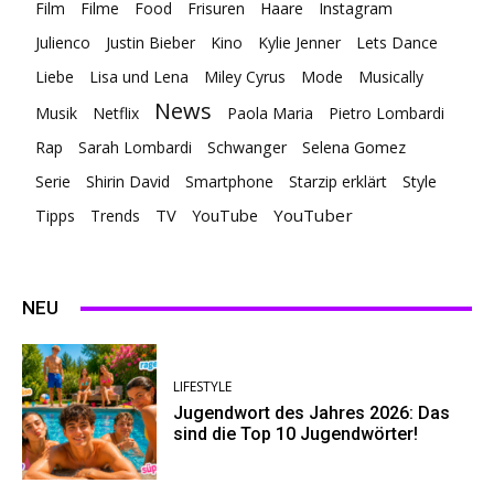
Film
Filme
Food
Frisuren
Haare
Instagram
Julienco
Justin Bieber
Kino
Kylie Jenner
Lets Dance
Liebe
Lisa und Lena
Miley Cyrus
Mode
Musically
News
Musik
Netflix
Paola Maria
Pietro Lombardi
Rap
Sarah Lombardi
Schwanger
Selena Gomez
Serie
Shirin David
Smartphone
Starzip erklärt
Style
TV
YouTuber
Tipps
Trends
YouTube
NEU
LIFESTYLE
Jugendwort des Jahres 2026: Das
sind die Top 10 Jugendwörter!