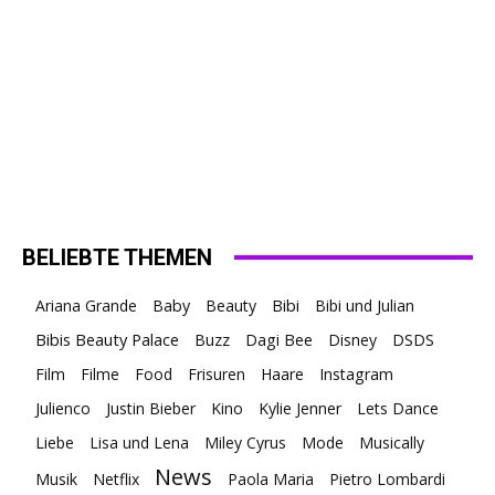
BELIEBTE THEMEN
Ariana Grande
Baby
Beauty
Bibi
Bibi und Julian
Bibis Beauty Palace
Buzz
Dagi Bee
Disney
DSDS
Film
Filme
Food
Frisuren
Haare
Instagram
Julienco
Justin Bieber
Kino
Kylie Jenner
Lets Dance
Liebe
Lisa und Lena
Miley Cyrus
Mode
Musically
News
Musik
Netflix
Paola Maria
Pietro Lombardi