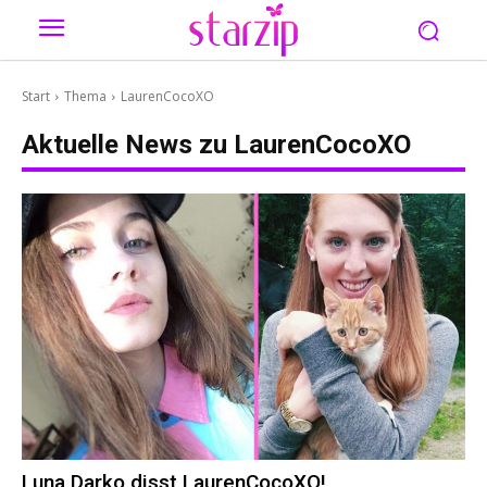
Start
Thema
LaurenCocoXO
Aktuelle News zu
LaurenCocoXO
Luna Darko disst LaurenCocoXO!