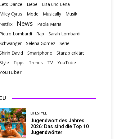
Lets Dance
Liebe
Lisa und Lena
Miley Cyrus
Mode
Musically
Musik
News
Netflix
Paola Maria
Pietro Lombardi
Rap
Sarah Lombardi
Schwanger
Selena Gomez
Serie
Shirin David
Smartphone
Starzip erklärt
TV
Style
Tipps
Trends
YouTube
YouTuber
EU
LIFESTYLE
Jugendwort des Jahres
2026: Das sind die Top 10
Jugendwörter!