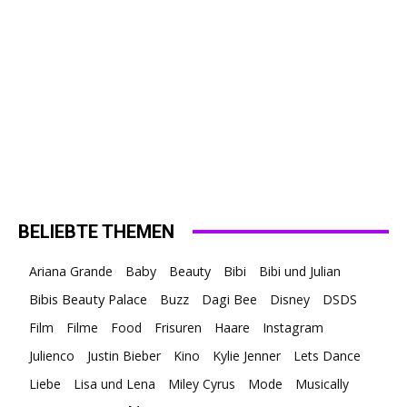
BELIEBTE THEMEN
Ariana Grande
Baby
Beauty
Bibi
Bibi und Julian
Bibis Beauty Palace
Buzz
Dagi Bee
Disney
DSDS
Film
Filme
Food
Frisuren
Haare
Instagram
Julienco
Justin Bieber
Kino
Kylie Jenner
Lets Dance
Liebe
Lisa und Lena
Miley Cyrus
Mode
Musically