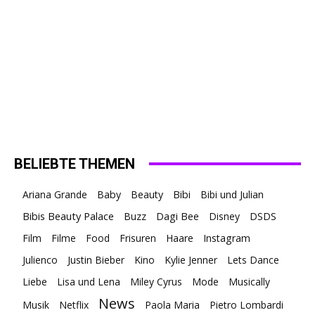
BELIEBTE THEMEN
Ariana Grande
Baby
Beauty
Bibi
Bibi und Julian
Bibis Beauty Palace
Buzz
Dagi Bee
Disney
DSDS
Film
Filme
Food
Frisuren
Haare
Instagram
Julienco
Justin Bieber
Kino
Kylie Jenner
Lets Dance
Liebe
Lisa und Lena
Miley Cyrus
Mode
Musically
News
Musik
Netflix
Paola Maria
Pietro Lombardi