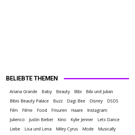
BELIEBTE THEMEN
Ariana Grande
Baby
Beauty
Bibi
Bibi und Julian
Bibis Beauty Palace
Buzz
Dagi Bee
Disney
DSDS
Film
Filme
Food
Frisuren
Haare
Instagram
Julienco
Justin Bieber
Kino
Kylie Jenner
Lets Dance
Liebe
Lisa und Lena
Miley Cyrus
Mode
Musically