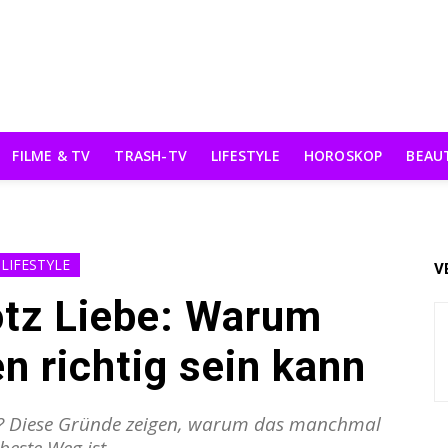
FILME & TV
TRASH-TV
LIFESTYLE
HOROSKOP
BEAU
LIFESTYLE
V
otz Liebe: Warum
 richtig sein kann
bt? Diese Gründe zeigen, warum das manchmal