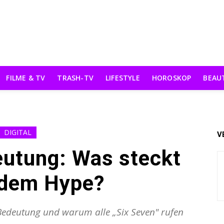
FILME & TV
TRASH-TV
LIFESTYLE
HOROSKOP
BEAU
DIGITAL
V
utung: Was steckt
 dem Hype?
Bedeutung und warum alle „Six Seven" rufen