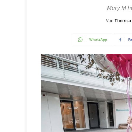
Mary M ha
Von
Theresa
WhatsApp
F