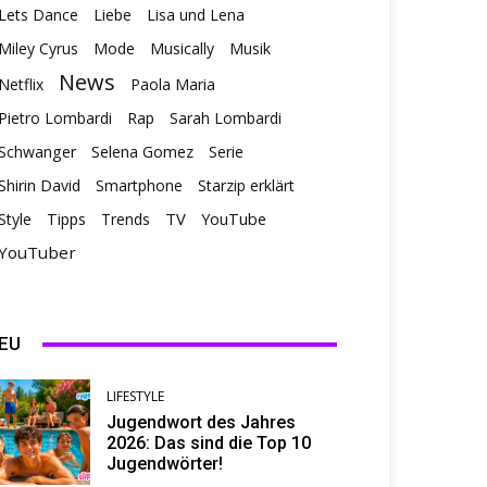
Lets Dance
Liebe
Lisa und Lena
Miley Cyrus
Mode
Musically
Musik
News
Netflix
Paola Maria
Pietro Lombardi
Rap
Sarah Lombardi
Schwanger
Selena Gomez
Serie
Shirin David
Smartphone
Starzip erklärt
TV
Style
Tipps
Trends
YouTube
YouTuber
EU
LIFESTYLE
Jugendwort des Jahres
2026: Das sind die Top 10
Jugendwörter!