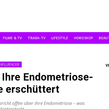
FILME & TV
TRASH-TV
LIFESTYLE
HOROSKOP
BEAU
INFLUENCER
V
 Ihre Endometriose-
 erschüttert
icht offen über ihre Endometriose – was