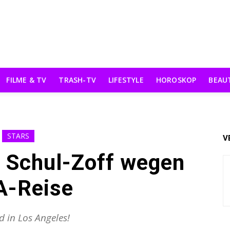
FILME & TV
TRASH-TV
LIFESTYLE
HOROSKOP
BEAU
STARS
V
: Schul-Zoff wegen
A-Reise
nd in Los Angeles!