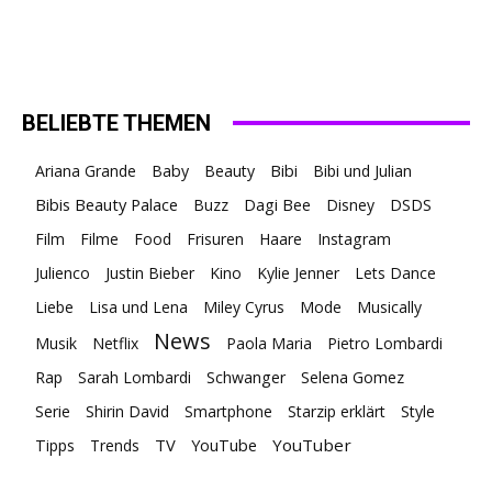
BELIEBTE THEMEN
Ariana Grande
Baby
Beauty
Bibi
Bibi und Julian
Bibis Beauty Palace
Buzz
Dagi Bee
Disney
DSDS
Film
Filme
Food
Frisuren
Haare
Instagram
Julienco
Justin Bieber
Kino
Kylie Jenner
Lets Dance
Liebe
Lisa und Lena
Miley Cyrus
Mode
Musically
News
Musik
Netflix
Paola Maria
Pietro Lombardi
Rap
Sarah Lombardi
Schwanger
Selena Gomez
Serie
Shirin David
Smartphone
Starzip erklärt
Style
TV
YouTuber
Tipps
Trends
YouTube