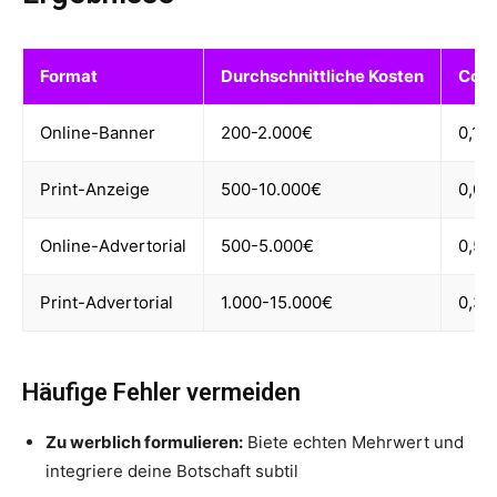
Format
Durchschnittliche Kosten
Conv
Online-Banner
200-2.000€
0,1-
Print-Anzeige
500-10.000€
0,05
Online-Advertorial
500-5.000€
0,5-
Print-Advertorial
1.000-15.000€
0,3-
Häufige Fehler vermeiden
Zu werblich formulieren:
Biete echten Mehrwert und
integriere deine Botschaft subtil