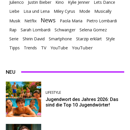
Julienco
Justin Bieber
Kino
Kylie Jenner
Lets Dance
Liebe
Lisa und Lena
Miley Cyrus
Mode
Musically
News
Musik
Netflix
Paola Maria
Pietro Lombardi
Rap
Sarah Lombardi
Schwanger
Selena Gomez
Serie
Shirin David
Smartphone
Starzip erklärt
Style
TV
YouTuber
Tipps
Trends
YouTube
NEU
LIFESTYLE
Jugendwort des Jahres 2026: Das
sind die Top 10 Jugendwörter!