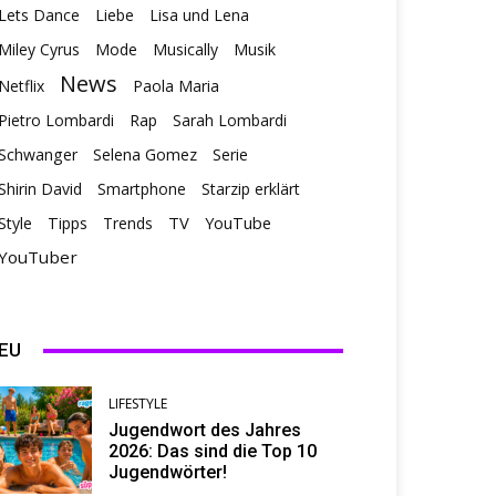
Lets Dance
Liebe
Lisa und Lena
Miley Cyrus
Mode
Musically
Musik
News
Netflix
Paola Maria
Pietro Lombardi
Rap
Sarah Lombardi
Schwanger
Selena Gomez
Serie
Shirin David
Smartphone
Starzip erklärt
TV
Style
Tipps
Trends
YouTube
YouTuber
EU
LIFESTYLE
Jugendwort des Jahres
2026: Das sind die Top 10
Jugendwörter!