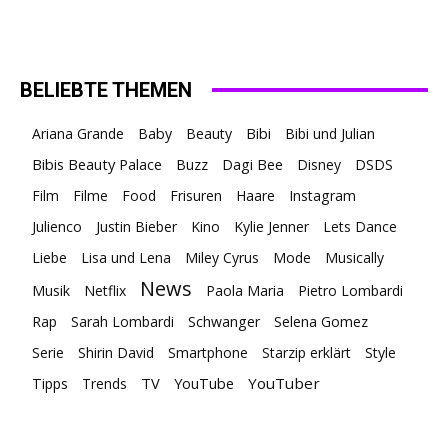
BELIEBTE THEMEN
Ariana Grande
Baby
Beauty
Bibi
Bibi und Julian
Bibis Beauty Palace
Buzz
Dagi Bee
Disney
DSDS
Film
Filme
Food
Frisuren
Haare
Instagram
Julienco
Justin Bieber
Kino
Kylie Jenner
Lets Dance
Liebe
Lisa und Lena
Miley Cyrus
Mode
Musically
News
Musik
Netflix
Paola Maria
Pietro Lombardi
Rap
Sarah Lombardi
Schwanger
Selena Gomez
Serie
Shirin David
Smartphone
Starzip erklärt
Style
TV
YouTuber
Tipps
Trends
YouTube