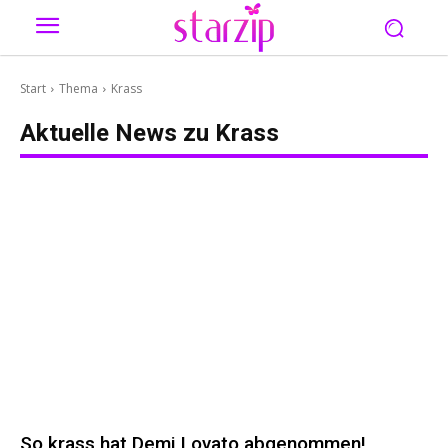
Start
Thema
Krass
Aktuelle News zu
Krass
So krass hat Demi Lovato abgenommen!