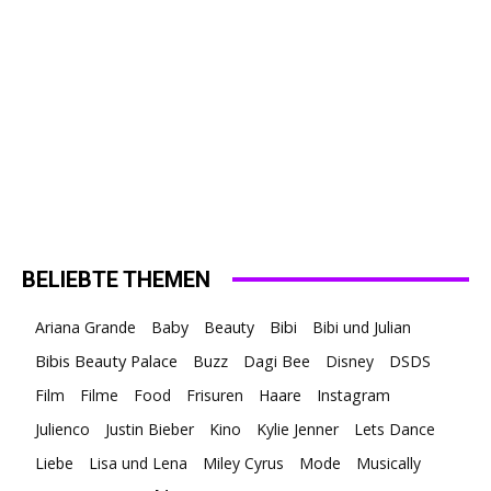
BELIEBTE THEMEN
Ariana Grande
Baby
Beauty
Bibi
Bibi und Julian
Bibis Beauty Palace
Buzz
Dagi Bee
Disney
DSDS
Film
Filme
Food
Frisuren
Haare
Instagram
Julienco
Justin Bieber
Kino
Kylie Jenner
Lets Dance
Liebe
Lisa und Lena
Miley Cyrus
Mode
Musically