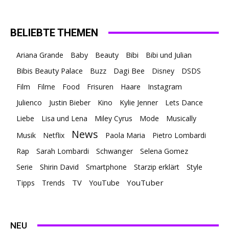
BELIEBTE THEMEN
Ariana Grande
Baby
Beauty
Bibi
Bibi und Julian
Bibis Beauty Palace
Buzz
Dagi Bee
Disney
DSDS
Film
Filme
Food
Frisuren
Haare
Instagram
Julienco
Justin Bieber
Kino
Kylie Jenner
Lets Dance
Liebe
Lisa und Lena
Miley Cyrus
Mode
Musically
News
Musik
Netflix
Paola Maria
Pietro Lombardi
Rap
Sarah Lombardi
Schwanger
Selena Gomez
Serie
Shirin David
Smartphone
Starzip erklärt
Style
TV
YouTuber
Tipps
Trends
YouTube
NEU