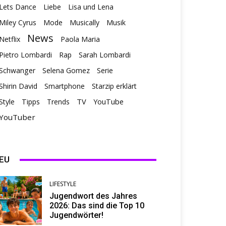
Lets Dance
Liebe
Lisa und Lena
Miley Cyrus
Mode
Musically
Musik
News
Netflix
Paola Maria
Pietro Lombardi
Rap
Sarah Lombardi
Schwanger
Selena Gomez
Serie
Shirin David
Smartphone
Starzip erklärt
TV
Style
Tipps
Trends
YouTube
YouTuber
EU
LIFESTYLE
Jugendwort des Jahres
2026: Das sind die Top 10
Jugendwörter!