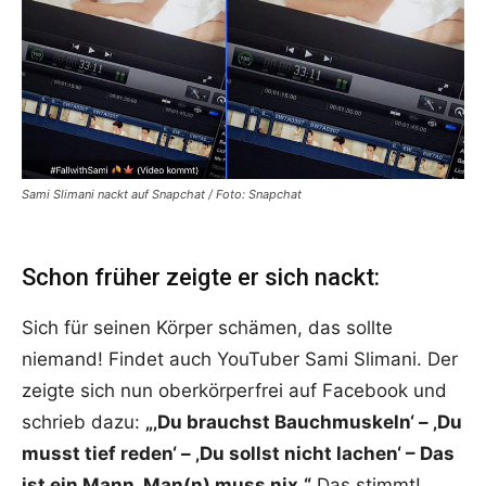
Sami Slimani nackt auf Snapchat / Foto: Snapchat
Schon früher zeigte er sich nackt:
Sich für seinen Körper schämen, das sollte
niemand! Findet auch YouTuber Sami Slimani. Der
zeigte sich nun oberkörperfrei auf Facebook und
schrieb dazu:
„‚Du brauchst Bauchmuskeln‘ – ‚Du
musst tief reden‘ – ‚Du sollst nicht lachen‘ – Das
ist ein Mann. Man(n) muss nix.“
Das stimmt!