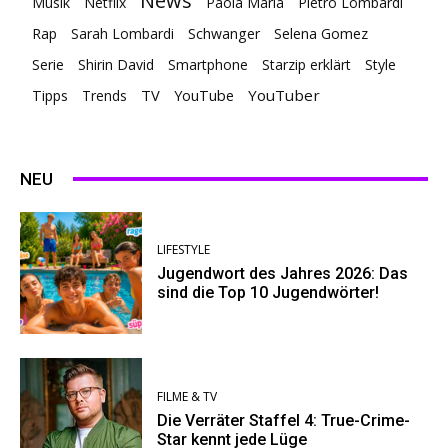
News
Musik
Netflix
Paola Maria
Pietro Lombardi
Rap
Sarah Lombardi
Schwanger
Selena Gomez
Serie
Shirin David
Smartphone
Starzip erklärt
Style
TV
YouTuber
Tipps
Trends
YouTube
NEU
LIFESTYLE
Jugendwort des Jahres 2026: Das
sind die Top 10 Jugendwörter!
FILME & TV
Die Verräter Staffel 4: True-Crime-
Star kennt jede Lüge