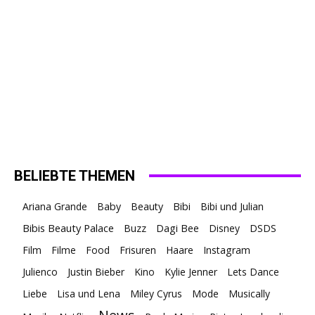
BELIEBTE THEMEN
Ariana Grande
Baby
Beauty
Bibi
Bibi und Julian
Bibis Beauty Palace
Buzz
Dagi Bee
Disney
DSDS
Film
Filme
Food
Frisuren
Haare
Instagram
Julienco
Justin Bieber
Kino
Kylie Jenner
Lets Dance
Liebe
Lisa und Lena
Miley Cyrus
Mode
Musically