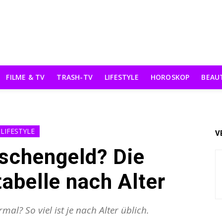
FILME & TV
TRASH-TV
LIFESTYLE
HOROSKOP
BEAU
LIFESTYLE
V
aschengeld? Die
abelle nach Alter
mal? So viel ist je nach Alter üblich.