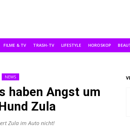
FILME & TV
TRASH-TV
LIFESTYLE
HOROSKOP
BEAU
NEWS
V
ns haben Angst um
 Hund Zula
ert Zula im Auto nicht!