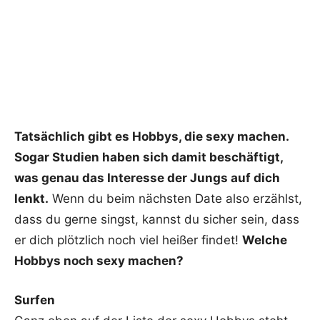
Tatsächlich gibt es Hobbys, die sexy machen.
Sogar Studien haben sich damit beschäftigt,
was genau das Interesse der Jungs auf dich
lenkt.
Wenn du beim nächsten Date also erzählst,
dass du gerne singst, kannst du sicher sein, dass
er dich plötzlich noch viel heißer findet!
Welche
Hobbys noch sexy machen?
Surfen