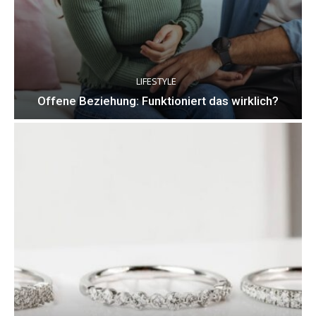
LIFESTYLE
Offene Beziehung: Funktioniert das wirklich?