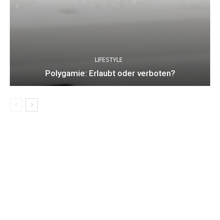
LIFESTYLE
Polygamie: Erlaubt oder verboten?