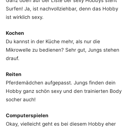
Ganz oben auf der Liste der sexy Hobbys steht
Surfen! Ja, ist nachvollziehbar, denn das Hobby
ist wirklich sexy.
Kochen
Du kannst in der Küche mehr, als nur die
Mikrowelle zu bedienen? Sehr gut, Jungs stehen
drauf.
Reiten
Pferdemädchen aufgepasst. Jungs finden dein
Hobby ganz schön sexy und den trainierten Body
socher auch!
Computerspielen
Okay, vielleicht geht es bei diesem Hobby eher