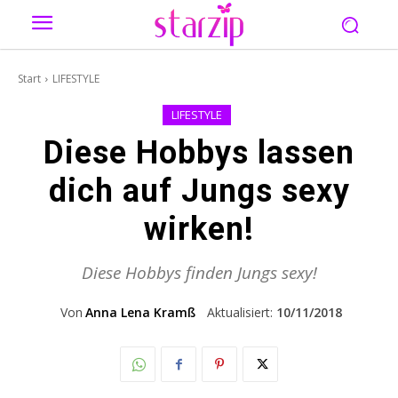
Start
LIFESTYLE
LIFESTYLE
Diese Hobbys lassen
dich auf Jungs sexy
wirken!
Diese Hobbys finden Jungs sexy!
Von
Anna Lena Kramß
Aktualisiert:
10/11/2018