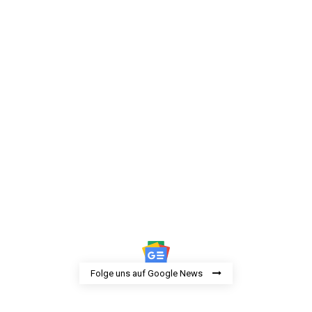
Folge uns auf Google News