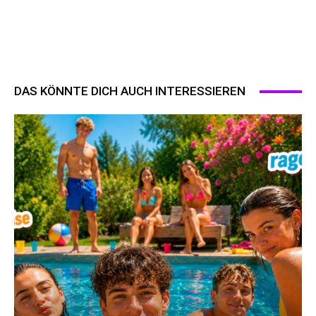
DAS KÖNNTE DICH AUCH INTERESSIEREN