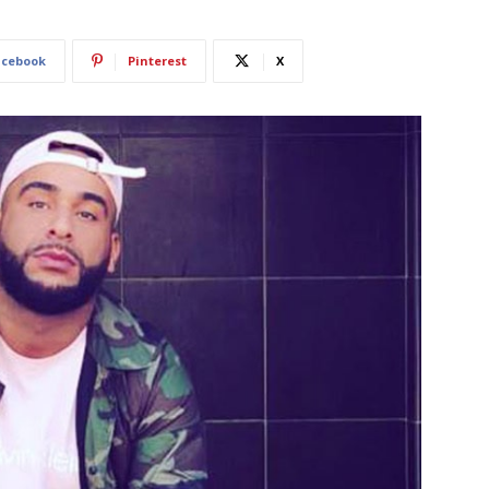
acebook
Pinterest
X