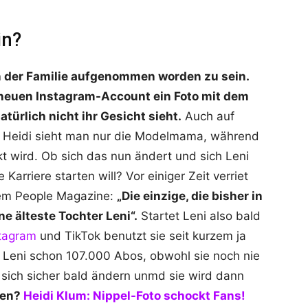
in?
in der Familie aufgenommen worden zu sein.
m neuen Instagram-Account ein Foto mit dem
türlich nicht ihr Gesicht sieht.
Auch auf
Heidi sieht man nur die Modelmama, während
t wird. Ob sich das nun ändert und sich Leni
 Karriere starten will? Vor einiger Zeit verriet
dem People Magazine:
„Die einzige, die bisher in
ne älteste Tochter Leni“.
Startet Leni also bald
tagram
und TikTok benutzt sie seit kurzem ja
at Leni schon 107.000 Abos, obwohl sie noch nie
d sich sicher bald ändern unmd sie wird dann
sen?
Heidi Klum: Nippel-Foto schockt Fans!