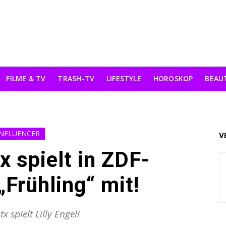
FILME & TV
TRASH-TV
LIFESTYLE
HOROSKOP
BEAU
INFLUENCER
V
x spielt in ZDF-
„Frühling“ mit!
tx spielt Lilly Engel!