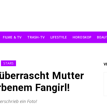
FILME & TV
TRASH-TV
LIFESTYLE
HOROSKOP
BEAU
STARS
V
 überrascht Mutter
rbenem Fangirl!
terschrieb ein Foto!