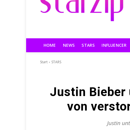
HOME
NEWS
STARS
INFLUENCER
Start
STARS
Justin Bieber
von versto
Justin un