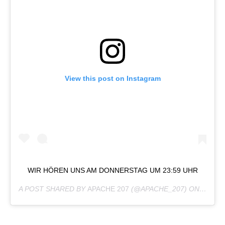
View this post on Instagram
WIR HÖREN UNS AM DONNERSTAG UM 23:59 UHR
A POST SHARED BY
APACHE 207
(@APACHE_207) ON
MAY 3,