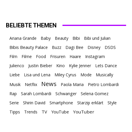
BELIEBTE THEMEN
Ariana Grande
Baby
Beauty
Bibi
Bibi und Julian
Bibis Beauty Palace
Buzz
Dagi Bee
Disney
DSDS
Film
Filme
Food
Frisuren
Haare
Instagram
Julienco
Justin Bieber
Kino
Kylie Jenner
Lets Dance
Liebe
Lisa und Lena
Miley Cyrus
Mode
Musically
News
Musik
Netflix
Paola Maria
Pietro Lombardi
Rap
Sarah Lombardi
Schwanger
Selena Gomez
Serie
Shirin David
Smartphone
Starzip erklärt
Style
TV
YouTuber
Tipps
Trends
YouTube