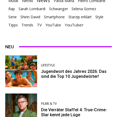
News
Musik
Netflix
Paola Maria
Pietro Lombardi
Rap
Sarah Lombardi
Schwanger
Selena Gomez
Serie
Shirin David
Smartphone
Starzip erklärt
Style
TV
YouTuber
Tipps
Trends
YouTube
NEU
LIFESTYLE
Jugendwort des Jahres 2026: Das
sind die Top 10 Jugendwörter!
FILME & TV
Die Verräter Staffel 4: True-Crime-
Star kennt jede Lüge