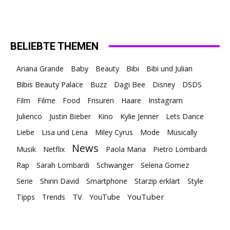
BELIEBTE THEMEN
Ariana Grande
Baby
Beauty
Bibi
Bibi und Julian
Bibis Beauty Palace
Buzz
Dagi Bee
Disney
DSDS
Film
Filme
Food
Frisuren
Haare
Instagram
Julienco
Justin Bieber
Kino
Kylie Jenner
Lets Dance
Liebe
Lisa und Lena
Miley Cyrus
Mode
Musically
News
Musik
Netflix
Paola Maria
Pietro Lombardi
Rap
Sarah Lombardi
Schwanger
Selena Gomez
Serie
Shirin David
Smartphone
Starzip erklärt
Style
TV
YouTuber
Tipps
Trends
YouTube