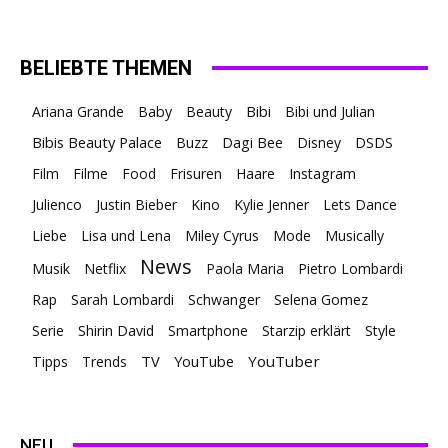
BELIEBTE THEMEN
Ariana Grande
Baby
Beauty
Bibi
Bibi und Julian
Bibis Beauty Palace
Buzz
Dagi Bee
Disney
DSDS
Film
Filme
Food
Frisuren
Haare
Instagram
Julienco
Justin Bieber
Kino
Kylie Jenner
Lets Dance
Liebe
Lisa und Lena
Miley Cyrus
Mode
Musically
News
Musik
Netflix
Paola Maria
Pietro Lombardi
Rap
Sarah Lombardi
Schwanger
Selena Gomez
Serie
Shirin David
Smartphone
Starzip erklärt
Style
TV
YouTuber
Tipps
Trends
YouTube
NEU