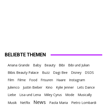
BELIEBTE THEMEN
Ariana Grande
Baby
Beauty
Bibi
Bibi und Julian
Bibis Beauty Palace
Buzz
Dagi Bee
Disney
DSDS
Film
Filme
Food
Frisuren
Haare
Instagram
Julienco
Justin Bieber
Kino
Kylie Jenner
Lets Dance
Liebe
Lisa und Lena
Miley Cyrus
Mode
Musically
News
Musik
Netflix
Paola Maria
Pietro Lombardi