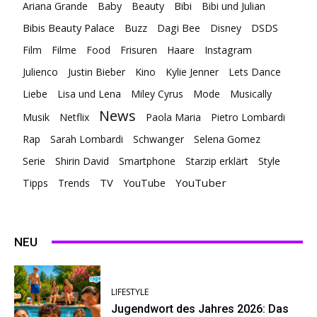
Ariana Grande
Baby
Beauty
Bibi
Bibi und Julian
Bibis Beauty Palace
Buzz
Dagi Bee
Disney
DSDS
Film
Filme
Food
Frisuren
Haare
Instagram
Julienco
Justin Bieber
Kino
Kylie Jenner
Lets Dance
Liebe
Lisa und Lena
Miley Cyrus
Mode
Musically
News
Musik
Netflix
Paola Maria
Pietro Lombardi
Rap
Sarah Lombardi
Schwanger
Selena Gomez
Serie
Shirin David
Smartphone
Starzip erklärt
Style
TV
YouTuber
Tipps
Trends
YouTube
NEU
LIFESTYLE
Jugendwort des Jahres 2026: Das